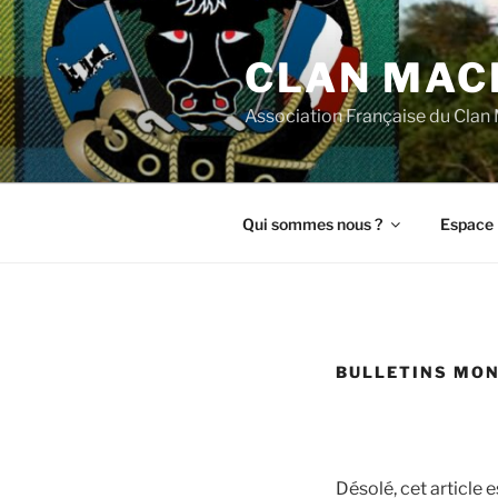
Aller
au
CLAN MAC
contenu
principal
Association Française du Cla
Qui sommes nous ?
Espace 
BULLETINS MO
Désolé, cet article