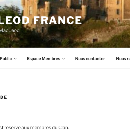
LEOD FRANCE
n MacLeod
Public
Espace Membres
Nous contacter
Nous re
NDE
 est réservé aux membres du Clan.