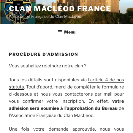
Aller
CLAN MACLEOD FRANCE
au
Association Française du Clan MacLeod
contenu
principal
Menu
PROCÉDURE D’ADMISSION
Vous souhaitez rejoindre notre clan ?
Tous les détails sont disponibles via
l’article 4 de nos
statuts
. Tout d’abord, merci de compléter le formulaire
ci-dessous et nous vous contacterons par mail pour
vous confirmer votre inscription. En effet,
votre
adhésion sera soumise à l’approbation du Bureau
de
l’Association Française du Clan MacLeod.
Une fois votre demande approuvée, nous vous