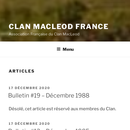
CLAN MACLEOD FRANCE
Association Française du Clan MacLeod
Menu
ARTICLES
PUBLIÉ
17 DÉCEMBRE 2020
LE
Bulletin #19 – Décembre 1988
Désolé, cet article est réservé aux membres du Clan.
PUBLIÉ
17 DÉCEMBRE 2020
LE