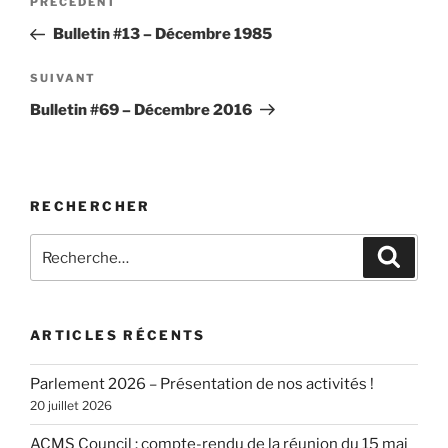
Article
PRÉCÉDENT
de
précédent
Bulletin #13 – Décembre 1985
l’article
Article
SUIVANT
suivant
Bulletin #69 – Décembre 2016
RECHERCHER
Recherche
Recher
pour
:
ARTICLES RÉCENTS
Parlement 2026 – Présentation de nos activités !
20 juillet 2026
ACMS Council : compte-rendu de la réunion du 15 mai