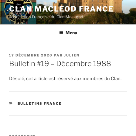
Aller
CLAN MACLEOD FRANCE
au
Association Française du Clan MacLeod
contenu
principal
Menu
PUBLIÉ
17 DÉCEMBRE 2020
PAR
JULIEN
LE
Bulletin #19 – Décembre 1988
Désolé, cet article est réservé aux membres du Clan.
CATÉGORIES
BULLETINS FRANCE
Navigation