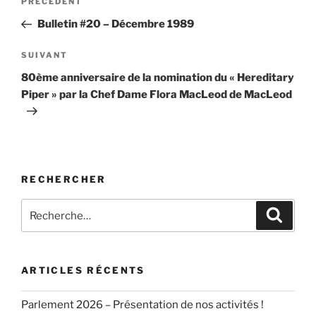
Article
PRÉCÉDENT
de
précédent
Bulletin #20 – Décembre 1989
l’article
Article
SUIVANT
suivant
80ème anniversaire de la nomination du « Hereditary
Piper » par la Chef Dame Flora MacLeod de MacLeod
RECHERCHER
Recherche
Recher
pour
:
ARTICLES RÉCENTS
Parlement 2026 – Présentation de nos activités !