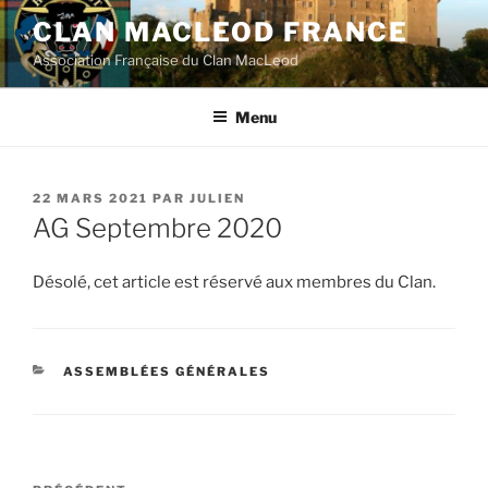
Aller
CLAN MACLEOD FRANCE
au
Association Française du Clan MacLeod
contenu
principal
Menu
PUBLIÉ
22 MARS 2021
PAR
JULIEN
LE
AG Septembre 2020
Désolé, cet article est réservé aux membres du Clan.
CATÉGORIES
ASSEMBLÉES GÉNÉRALES
Navigation