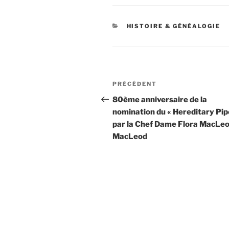
CATÉGORIES
HISTOIRE & GÉNÉALOGIE
Navigation
Article
PRÉCÉDENT
de
précédent
80ème anniversaire de la
nomination du « Hereditary Pip
l’article
par la Chef Dame Flora MacLeo
MacLeod