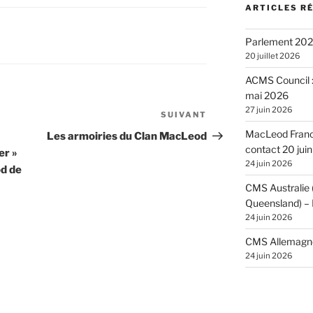
ARTICLES R
Parlement 2026
20 juillet 2026
ACMS Council :
mai 2026
27 juin 2026
SUIVANT
Article
suivant
MacLeod France
Les armoiries du Clan MacLeod
contact 20 jui
er »
24 juin 2026
d de
CMS Australie
Queensland) – 
24 juin 2026
CMS Allemagne 
24 juin 2026