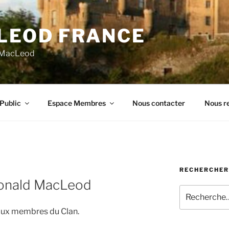
LEOD FRANCE
n MacLeod
Public
Espace Membres
Nous contacter
Nous re
RECHERCHER
onald MacLeod
Recherche
pour
é aux membres du Clan.
: