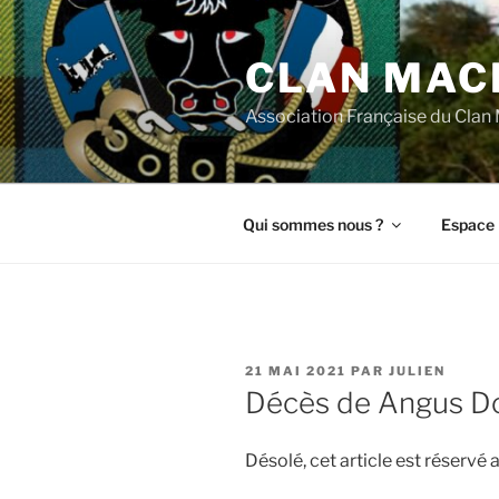
Aller
au
CLAN MAC
contenu
principal
Association Française du Cla
Qui sommes nous ?
Espace 
PUBLIÉ
21 MAI 2021
PAR
JULIEN
LE
Décès de Angus D
Désolé, cet article est réserv