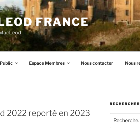
LEOD FRANCE
n MacLeod
Public
Espace Membres
Nous contacter
Nous re
RECHERCHER
d 2022 reporté en 2023
Recherche
pour
: