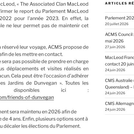
acLeod, « The Associated Clan MacLeod
ARTICLES R
nfirmer le report du Parlement MacLeod
Parlement 2026
t 2022 pour l’année 2023. En effet, la
20 juillet 2026
nale ne leur permet pas de maintenir cet
ACMS Council :
mai 2026
jà réservé leur voyage, ACMS propose de
27 juin 2026
afin de les mettre en contact.
MacLeod France
ne sera pas possible de prendre en charge
contact 20 jui
us déplacements et visites réalisés en
24 juin 2026
cun. Cela peut être l’occasion d’adhérer
CMS Australie
es Jardins de Dunvegan ». Toutes les
Queensland) – 
nt disponibles ici :
24 juin 2026
com/friends-of-dunvegan
CMS Allemagne 
24 juin 2026
ment sera maintenu en 2026 afin de
e de 4 ans. Enfin, plusieurs options sont à
ou décaler les élections du Parlement.