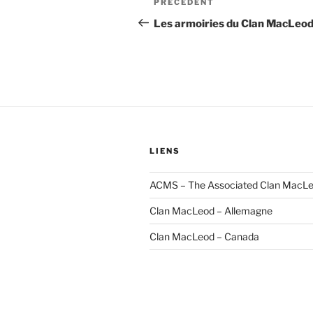
Article
PRÉCÉDENT
de
précédent
Les armoiries du Clan MacLeo
l’article
LIENS
ACMS – The Associated Clan MacLe
Clan MacLeod – Allemagne
Clan MacLeod – Canada