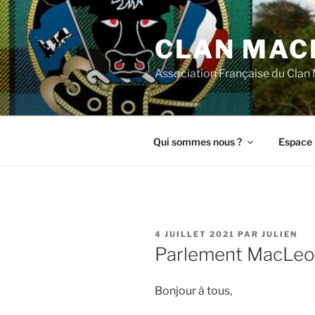
Aller
au
CLAN MAC
contenu
principal
Association Française du Cla
Qui sommes nous ?
Espace 
PUBLIÉ
4 JUILLET 2021
PAR
JULIEN
LE
Parlement MacLeo
Bonjour à tous,