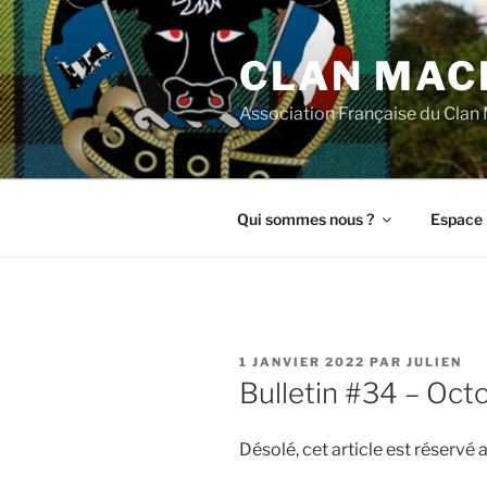
Aller
au
CLAN MAC
contenu
principal
Association Française du Cla
Qui sommes nous ?
Espace 
PUBLIÉ
1 JANVIER 2022
PAR
JULIEN
LE
Bulletin #34 – Oct
Désolé, cet article est réserv