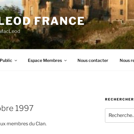
LEOD FRANCE
n MacLeod
Public
Espace Membres
Nous contacter
Nous re
RECHERCHER
obre 1997
Recherche
pour
é aux membres du Clan.
: