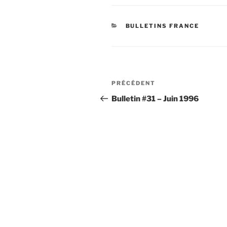
CATÉGORIES
BULLETINS FRANCE
Navigation
Article
PRÉCÉDENT
de
précédent
Bulletin #31 – Juin 1996
l’article