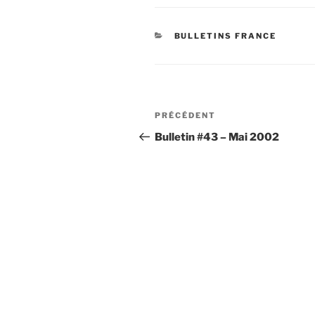
CATÉGORIES
BULLETINS FRANCE
Navigation
Article
PRÉCÉDENT
de
précédent
Bulletin #43 – Mai 2002
l’article