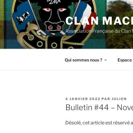
Aller
au
CLAN MAC
contenu
principal
Association Française du Cla
Qui sommes nous ?
Espace 
PUBLIÉ
4 JANVIER 2022
PAR
JULIEN
LE
Bulletin #44 – No
Désolé, cet article est réserv