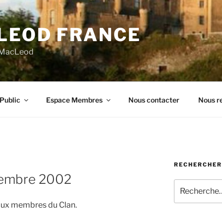
LEOD FRANCE
n MacLeod
Public
Espace Membres
Nous contacter
Nous re
RECHERCHER
vembre 2002
Recherche
pour
é aux membres du Clan.
: