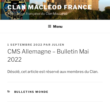
Aller
CLAN MACLEOD FRANCE
au
Association Française du Clan MacLeod
contenu
principal
Menu
PUBLIÉ
1 SEPTEMBRE 2022
PAR
JULIEN
LE
CMS Allemagne – Bulletin Mai
2022
Désolé, cet article est réservé aux membres du Clan.
CATÉGORIES
BULLETINS MONDE