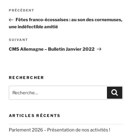
Navigation
Article
PRÉCÉDENT
de
précédent
Fêtes franco-écossaises : au son des cornemuses,
l’article
une indéfectible amitié
Article
SUIVANT
suivant
CMS Allemagne – Bulletin Janvier 2022
RECHERCHER
Recherche
Recher
pour
:
ARTICLES RÉCENTS
Parlement 2026 – Présentation de nos activités !