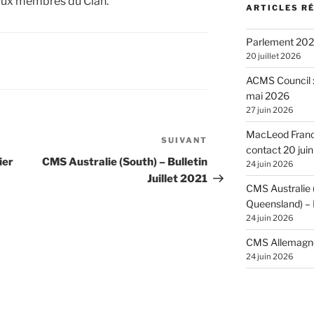
é aux membres du Clan.
ARTICLES R
Parlement 2026
20 juillet 2026
ACMS Council :
mai 2026
27 juin 2026
MacLeod France
SUIVANT
Article
contact 20 jui
suivant
ier
CMS Australie (South) – Bulletin
24 juin 2026
Juillet 2021
CMS Australie
Queensland) – 
24 juin 2026
CMS Allemagne 
24 juin 2026