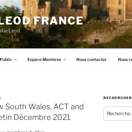
LEOD FRANCE
n MacLeod
Public
Espace Membres
Nous contacter
Nous re
RECHERCHER
N
w South Wales, ACT and
Recherche
letin Décembre 2021
pour
: