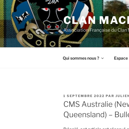
Aller
au
CLAN MAC
contenu
principal
Association Française du Cla
Qui sommes nous ?
Espace 
PUBLIÉ
1 SEPTEMBRE 2022
PAR
JULIE
LE
CMS Australie (Ne
Queensland) – Bul