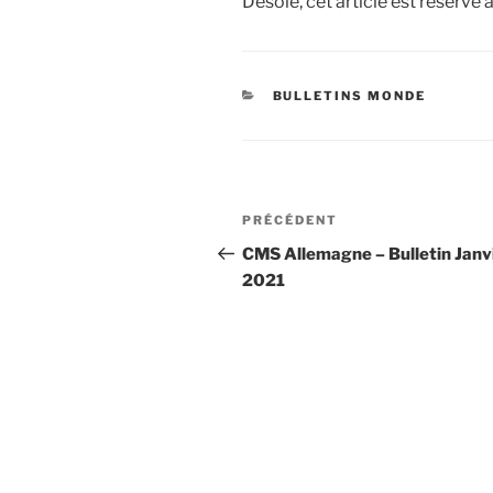
Désolé, cet article est réserv
CATÉGORIES
BULLETINS MONDE
Navigation
Article
PRÉCÉDENT
de
précédent
CMS Allemagne – Bulletin Janv
2021
l’article