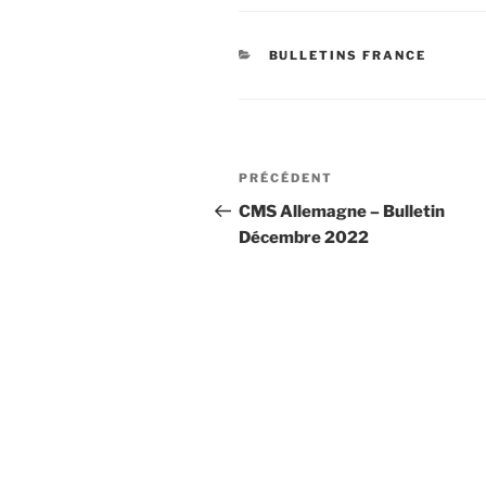
CATÉGORIES
BULLETINS FRANCE
Navigation
Article
PRÉCÉDENT
de
précédent
CMS Allemagne – Bulletin
Décembre 2022
l’article