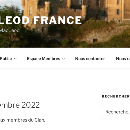
LEOD FRANCE
n MacLeod
Public
Espace Membres
Nous contacter
Nous re
RECHERCHER
cembre 2022
Recherche
pour
é aux membres du Clan.
: