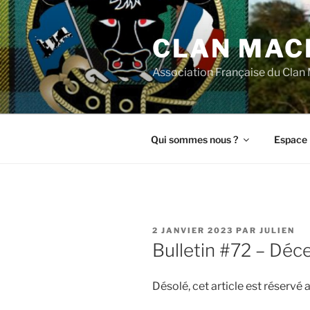
Aller
au
CLAN MAC
contenu
principal
Association Française du Cla
Qui sommes nous ?
Espace 
PUBLIÉ
2 JANVIER 2023
PAR
JULIEN
LE
Bulletin #72 – Dé
Désolé, cet article est réserv