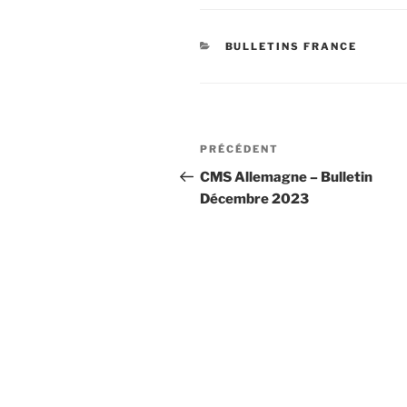
CATÉGORIES
BULLETINS FRANCE
Navigation
Article
PRÉCÉDENT
de
précédent
CMS Allemagne – Bulletin
Décembre 2023
l’article