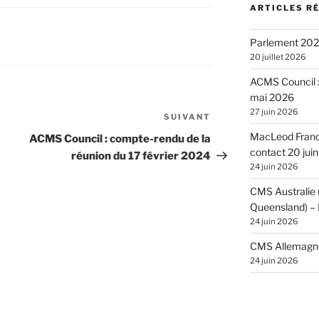
ARTICLES R
Parlement 2026
20 juillet 2026
ACMS Council :
mai 2026
27 juin 2026
SUIVANT
Article
suivant
MacLeod France
ACMS Council : compte-rendu de la
contact 20 jui
réunion du 17 février 2024
24 juin 2026
CMS Australie
Queensland) – 
24 juin 2026
CMS Allemagne 
24 juin 2026