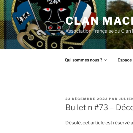
Aller
au
CLAN MAC
contenu
principal
Association Française du Cla
Qui sommes nous ?
Espace 
PUBLIÉ
23 DÉCEMBRE 2023
PAR
JULIE
LE
Bulletin #73 – Dé
Désolé, cet article est réserv