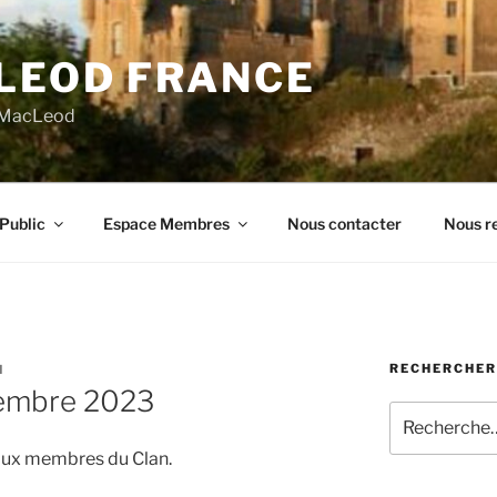
LEOD FRANCE
n MacLeod
Public
Espace Membres
Nous contacter
Nous re
RECHERCHER
N
cembre 2023
Recherche
pour
é aux membres du Clan.
: