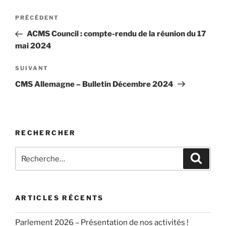
Navigation
Article
PRÉCÉDENT
de
précédent
ACMS Council : compte-rendu de la réunion du 17
l’article
mai 2024
Article
SUIVANT
suivant
CMS Allemagne – Bulletin Décembre 2024
RECHERCHER
Recherche
Recher
pour
:
ARTICLES RÉCENTS
Parlement 2026 – Présentation de nos activités !