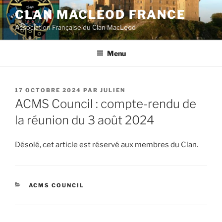
Aller
CLAN MACLEOD FRANCE
au
Association Française du Clan MacLeod
contenu
principal
Menu
PUBLIÉ
17 OCTOBRE 2024
PAR
JULIEN
LE
ACMS Council : compte-rendu de
la réunion du 3 août 2024
Désolé, cet article est réservé aux membres du Clan.
CATÉGORIES
ACMS COUNCIL