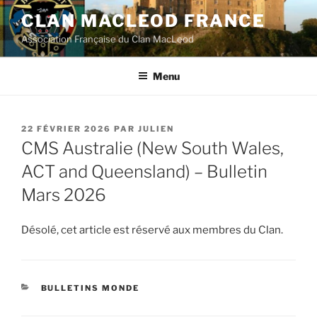
Aller
CLAN MACLEOD FRANCE
au
Association Française du Clan MacLeod
contenu
principal
Menu
PUBLIÉ
22 FÉVRIER 2026
PAR
JULIEN
LE
CMS Australie (New South Wales,
ACT and Queensland) – Bulletin
Mars 2026
Désolé, cet article est réservé aux membres du Clan.
CATÉGORIES
BULLETINS MONDE