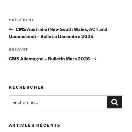
Navigation
Article
PRÉCÉDENT
de
précédent
CMS Australie (New South Wales, ACT and
l’article
Queensland) – Bulletin Décembre 2025
Article
SUIVANT
suivant
CMS Allemagne – Bulletin Mars 2026
RECHERCHER
Recherche
Recher
pour
:
ARTICLES RÉCENTS