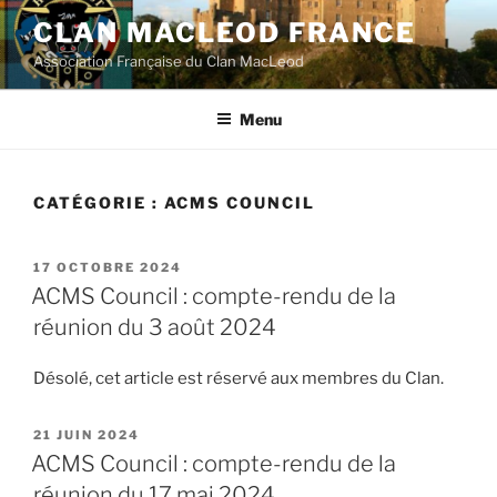
Aller
CLAN MACLEOD FRANCE
au
Association Française du Clan MacLeod
contenu
principal
Menu
CATÉGORIE :
ACMS COUNCIL
PUBLIÉ
17 OCTOBRE 2024
LE
ACMS Council : compte-rendu de la
réunion du 3 août 2024
Désolé, cet article est réservé aux membres du Clan.
PUBLIÉ
21 JUIN 2024
LE
ACMS Council : compte-rendu de la
réunion du 17 mai 2024