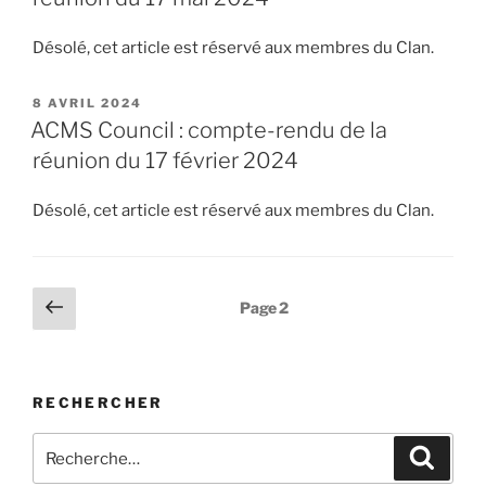
Désolé, cet article est réservé aux membres du Clan.
PUBLIÉ
8 AVRIL 2024
LE
ACMS Council : compte-rendu de la
réunion du 17 février 2024
Désolé, cet article est réservé aux membres du Clan.
Pagination
Page
Page
2
précédente
des
publications
RECHERCHER
Recherche
Recher
pour