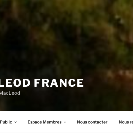
LEOD FRANCE
n MacLeod
Public
Espace Membres
Nous contacter
Nous re