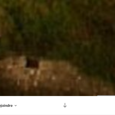
Descendre
joindre
au