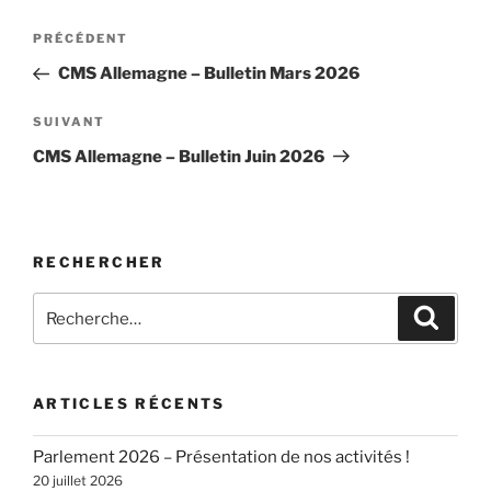
Navigation
Article
PRÉCÉDENT
de
précédent
CMS Allemagne – Bulletin Mars 2026
l’article
Article
SUIVANT
suivant
CMS Allemagne – Bulletin Juin 2026
RECHERCHER
Recherche
Recher
pour
:
ARTICLES RÉCENTS
Parlement 2026 – Présentation de nos activités !
20 juillet 2026