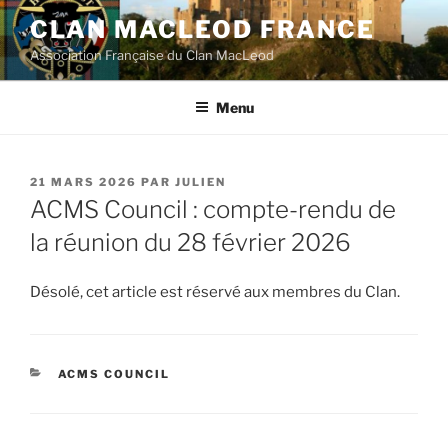
Aller
CLAN MACLEOD FRANCE
au
Association Française du Clan MacLeod
contenu
principal
Menu
PUBLIÉ
21 MARS 2026
PAR
JULIEN
LE
ACMS Council : compte-rendu de
la réunion du 28 février 2026
Désolé, cet article est réservé aux membres du Clan.
CATÉGORIES
ACMS COUNCIL