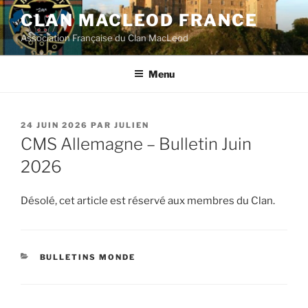
Aller
CLAN MACLEOD FRANCE
au
Association Française du Clan MacLeod
contenu
principal
Menu
PUBLIÉ
24 JUIN 2026
PAR
JULIEN
LE
CMS Allemagne – Bulletin Juin
2026
Désolé, cet article est réservé aux membres du Clan.
CATÉGORIES
BULLETINS MONDE