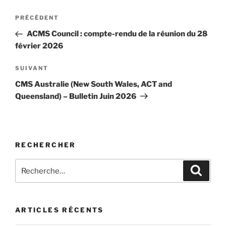
Navigation
Article
PRÉCÉDENT
de
précédent
ACMS Council : compte-rendu de la réunion du 28
l’article
février 2026
Article
SUIVANT
suivant
CMS Australie (New South Wales, ACT and
Queensland) – Bulletin Juin 2026
RECHERCHER
Recherche
Recher
pour
:
ARTICLES RÉCENTS